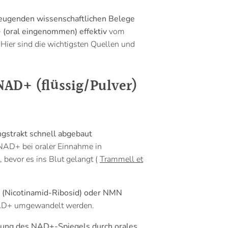
eugenden wissenschaftlichen Belege
 (oral eingenommen) effektiv
vom
ier sind die wichtigsten Quellen und
AD+ (flüssig/Pulver)
strakt schnell abgebaut
NAD+ bei oraler Einnahme in
t, bevor es ins Blut gelangt (
Trammell et
 (Nicotinamid-Ribosid) oder NMN
 NAD+ umgewandelt werden.
öhung des NAD+-Spiegels durch orales