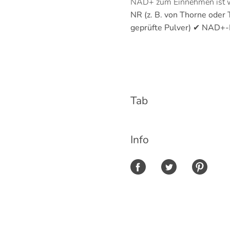
NAD+ zum Einnehmen ist w
NR (z. B. von Thorne oder
geprüfte Pulver)
✔
NAD+-In
Tab
Info
Share on Facebook
Share on Twitter
Share on Pinte