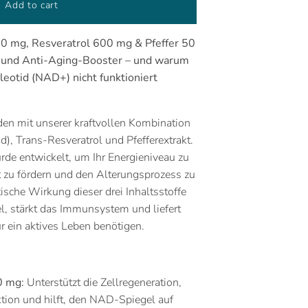
Add to cart
0 mg, Resveratrol 600 mg & Pfeffer 50
e- und Anti-Aging-Booster – und warum
eotid (NAD+) nicht funktioniert
den mit unserer kraftvollen Kombination
), Trans-Resveratrol und Pfefferextrakt.
rde entwickelt, um Ihr Energieniveau zu
t zu fördern und den Alterungsprozess zu
sche Wirkung dieser drei Inhaltsstoffe
l, stärkt das Immunsystem und liefert
für ein aktives Leben benötigen.
0 mg:
Unterstützt die Zellregeneration,
ktion und hilft, den NAD-Spiegel auf