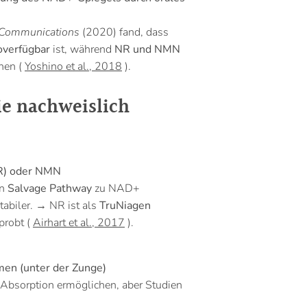
 Communications
(2020) fand, dass
overfügbar
ist, während
NR und NMN
hen (
Yoshino et al., 2018
).
ie nachweislich
NR) oder NMN
en
Salvage Pathway
zu NAD+
abiler.
→ NR ist als
TruNiagen
rprobt (
Airhart et al., 2017
).
en (unter der Zunge)
Absorption ermöglichen, aber Studien