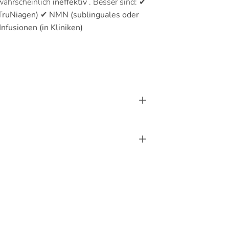
ahrscheinlich
ineffektiv
. Besser sind:
✔
 TruNiagen)
✔
NMN (sublinguales oder
fusionen (in Kliniken)
rest