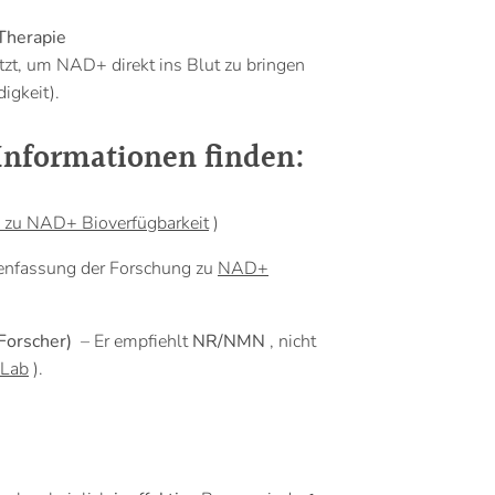
Therapie
tzt, um NAD+ direkt ins Blut zu bringen
digkeit).
 Informationen finden:
 zu NAD+ Bioverfügbarkeit
)
fassung der Forschung zu
NAD+
Forscher)
– Er empfiehlt
NR/NMN
, nicht
 Lab
).