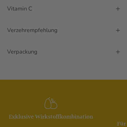
Vitamin C
Verzehrempfehlung
Verpackung
Exklusive Wirkstoffkombination
Für